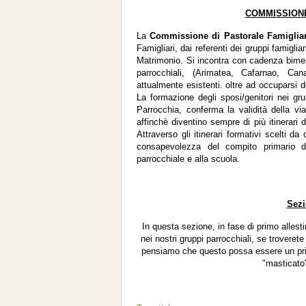
COMMISSION
La
Commissione di Pastorale Famigli
Famigliari, dai referenti dei gruppi famiglia
Matrimonio. Si incontra con cadenza bimens
parrocchiali, (Arimatea, Cafarnao, C
attualmente esistenti. oltre ad occuparsi de
La formazione degli sposi/genitori nei gru
Parrocchia, conferma la validità della via
affinchè diventino sempre di più itinerari
Attraverso gli itinerari formativi scelti da
consapevolezza del compito primario de
parrocchiale e alla scuola.
Sezi
In questa sezione, in fase di primo allest
nei nostri gruppi parrocchiali, se trovere
pensiamo che questo possa essere un prim
"masticato"