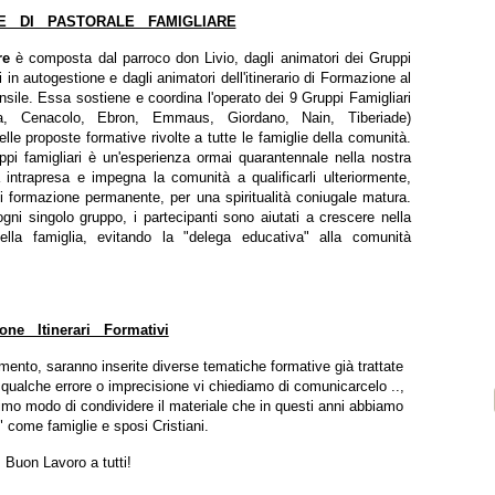
E DI PASTORALE FAMIGLIARE
are
è composta dal parroco don Livio, dagli animatori dei Gruppi
ri in autogestione e dagli animatori dell'itinerario di Formazione al
ile. Essa sostiene e coordina l'operato dei 9 Gruppi Famigliari
ana, Cenacolo, Ebron, Emmaus, Giordano, Nain, Tiberiade)
lle proposte formative rivolte a tutte le famiglie della comunità.
ppi famigliari è un'esperienza ormai quarantennale nella nostra
 intrapresa e impegna la comunità a qualificarli ulteriormente,
 di formazione permanente, per una spiritualità coniugale matura.
 ogni singolo gruppo, i partecipanti sono aiutati a crescere nella
lla famiglia, evitando la "delega educativa" alla comunità
one Itinerari Formativi
imento, saranno inserite diverse tematiche formative già trattate
te qualche errore o imprecisione vi chiediamo di comunicarcelo ..,
o modo di condividere il materiale che in questi anni abbiamo
 come famiglie e sposi Cristiani.
Buon Lavoro a tutti!