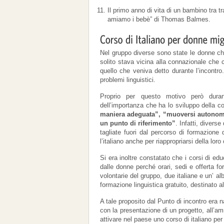
Il primo anno di vita di un bambino tra t
amiamo i bebè” di Thomas Balmes.
Nel gruppo diverse sono state le donne che
solito stava vicina alla connazionale che
quello che veniva detto durante l’incont
problemi linguistici.
Proprio per questo motivo però duran
dell’importanza che ha lo sviluppo della c
maniera adeguata”, “muoversi autonomam
un punto di riferimento”
. Infatti, divers
tagliate fuori dal percorso di formazione 
l’italiano anche per riappropriarsi della loro
Si era inoltre constatato che i corsi di e
dalle donne perché orari, sedi e offerta fo
volontarie del gruppo, due italiane e un’ al
formazione linguistica gratuito, destinato 
A tale proposito dal Punto di incontro era
con la presentazione di un progetto, all’a
attivare nel paese uno corso di italiano per