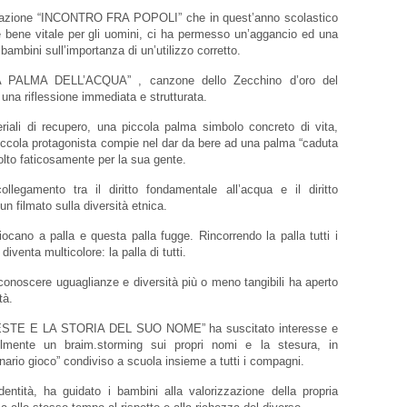
sociazione “INCONTRO FRA POPOLI” che in quest’anno scolastico
 bene vitale per gli uomini, ci ha permesso un’aggancio ed una
 bambini sull’importanza di un’utilizzo corretto.
LA PALMA DELL’ACQUA” , canzone dello Zecchino d’oro del
 una riflessione immediata e strutturata.
iali di recupero, una piccola palma simbolo concreto di vita,
 piccola protagonista compie nel dar da bere ad una palma “caduta
olto faticosamente per la sua gente.
egamento tra il diritto fondamentale all’acqua e il diritto
un filmato sulla diversità etnica.
ocano a palla e questa palla fugge. Rincorrendo la palla tutti i
diventa multicolore: la palla di tutti.
iconoscere uguaglianze e diversità più o meno tangibili ha aperto
tà.
ELESTE E LA STORIA DEL SUO NOME” ha suscitato interesse e
bilmente un braim.storming sui propri nomi e la stesura, in
onario gioco” condiviso a scuola insieme a tutti i compagni.
dentità, ha guidato i bambini alla valorizzazione della propria