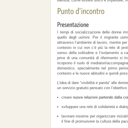
identità, come essere unico e irripetibile, 
I tempi di socializzazione delle donne imm
quello degli uomini. Per il migrante uom
attraverso l’ambiente di lavoro, mentre per
contesto in cui non c’è più la rete di pro
senso della solitudine e l’isolamento a c
prive di una comunità di riferimento si tr
ricoprono il ruolo di mediatori/accompagnat
domestico, specialmente nel primo period
contesto e le nuove abitudini e quindi poss
L’idea di dare “visibilità e parola” alle donn
un servizio gratuito pensato con l’obiettivo 
creare
nuove relazioni partendo dalla co
sviluppare una rete di solidarietà e dial
lavorare insieme per organizzare iniziati
il fine di promuovere la cultura della pac