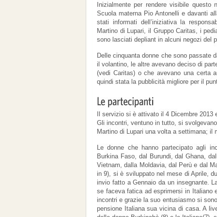
Inizialmente per rendere visibile questo n
Scuola materna Pio Antonelli e davanti al
stati informati dell’iniziativa la responsa
Martino di Lupari, il Gruppo Caritas, i ped
sono lasciati depliant in alcuni negozi del 
Delle cinquanta donne che sono passate dal
il volantino, le altre avevano deciso di par
(vedi Caritas) o che avevano una certa au
quindi stata la pubblicità migliore per il pun
Il servizio si è attivato il 4 Dicembre 2013
Gli incontri, ventuno in tutto, si svolgevan
Martino di Lupari una volta a settimana; il 
Le donne che hanno partecipato agli incon
Burkina Faso, dal Burundi, dal Ghana, dall
Vietnam, dalla Moldavia, dal Perù e dal Ma
in 9), si è sviluppato nel mese di Aprile, 
invio fatto a Gennaio da un insegnante. L
se faceva fatica ad esprimersi in Italiano
incontri e grazie la suo entusiasmo si sono
pensione Italiana sua vicina di casa. A li