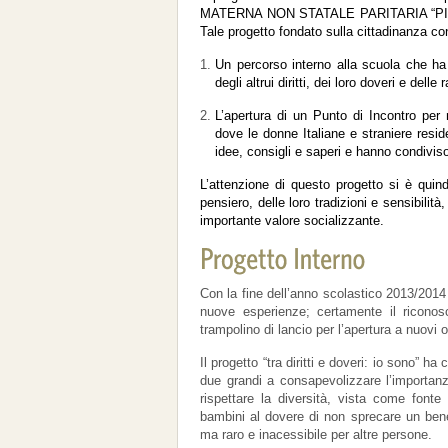
MATERNA NON STATALE PARITARIA “PIO AN
Tale progetto fondato sulla cittadinanza con
Un percorso interno alla scuola che ha
degli altrui diritti, dei loro doveri e del
L’apertura di un Punto di Incontro per
dove le donne Italiane e straniere resid
idee, consigli e saperi e hanno condivis
L’attenzione di questo progetto si è quin
pensiero, delle loro tradizioni e sensibilit
importante valore socializzante.
Con la fine dell’anno scolastico 2013/2014
nuove esperienze; certamente il ricono
trampolino di lancio per l’apertura a nuovi or
Il progetto “tra diritti e doveri: io sono” h
due grandi a consapevolizzare l’importanza
rispettare la diversità, vista come fonte 
bambini al dovere di non sprecare un bene
ma raro e inacessibile per altre persone.