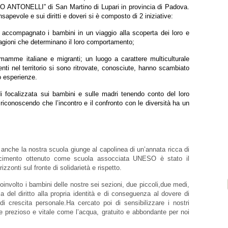
TONELLI” di San Martino di Lupari in provincia di Padova.
sapevole e sui diritti e doveri si è composto di 2 iniziative:
 accompagnato i bambini in un viaggio alla scoperta dei loro e
le ragioni che determinano il loro comportamento;
 mamme italiane e migranti; un luogo a carattere multiculturale
enti nel territorio si sono ritrovate, conosciute, hanno scambiato
o esperienze.
di focalizzata sui bambini e sulle madri tenendo conto del loro
à, riconoscendo che l’incontro e il confronto con le diversità ha un
 anche la nostra scuola giunge al capolinea di un’annata ricca di
scimento ottenuto come scuola assocciata UNESO è stato il
izzonti sul fronte di solidarietà e rispetto.
a coinvolto i bambini delle nostre sei sezioni, due piccoli,due medi,
 del diritto alla propria identità e di conseguenza al dovere di
di crescita personale.Ha cercato poi di sensibilizzare i nostri
 prezioso e vitale come l’acqua, gratuito e abbondante per noi