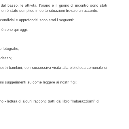
al basso, le attività, l’orario e il giorno di incontro sono stati
 non è stato semplice in certe situazioni trovare un accordo.
ndivisi e approfonditi sono stati i seguenti:
ché sono qui oggi;
e fotografie;
adesso;
nostri bambini, con successiva visita alla biblioteca comunale di
uni suggerimenti su come leggere ai nostri figli;
 - lettura di alcuni racconti tratti dal libro “Imbarazzismi” di