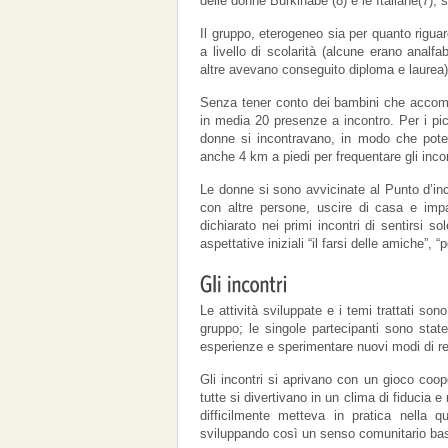
delle donne Burkinabè (8) e le Italiane(7), 
Il gruppo, eterogeneo sia per quanto riguar
a livello di scolarità (alcune erano analfa
altre avevano conseguito diploma e laurea)
Senza tener conto dei bambini che accom
in media 20 presenze a incontro. Per i pic
donne si incontravano, in modo che pote
anche 4 km a piedi per frequentare gli incon
Le donne si sono avvicinate al Punto d’inc
con altre persone, uscire di casa e imp
dichiarato nei primi incontri di sentirs
aspettative iniziali “il farsi delle amiche”, 
Le attività sviluppate e i temi trattati so
gruppo; le singole partecipanti sono stat
esperienze e sperimentare nuovi modi di re
Gli incontri si aprivano con un gioco coop
tutte si divertivano in un clima di fiducia
difficilmente metteva in pratica nella q
sviluppando così un senso comunitario basat