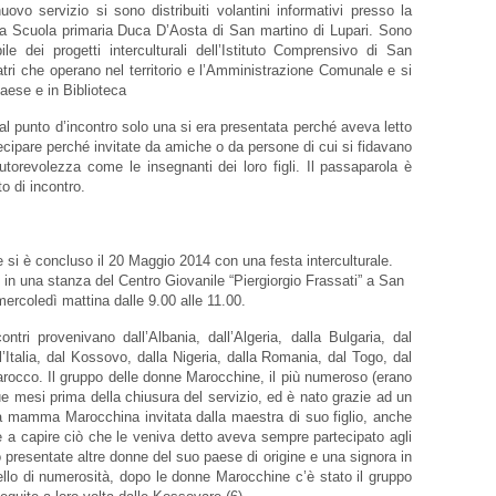
uovo servizio si sono distribuiti volantini informativi presso la
la Scuola primaria Duca D’Aosta di San martino di Lupari. Sono
bile dei progetti interculturali dell’Istituto Comprensivo di San
iatri che operano nel territorio e l’Amministrazione Comunale e si
paese e in Biblioteca
 punto d’incontro solo una si era presentata perché aveva letto
tecipare perché invitate da amiche o da persone di cui si fidavano
torevolezza come le insegnanti dei loro figli. Il passaparola è
to di incontro.
 e si è concluso il 20 Maggio 2014 con una festa interculturale.
o in una stanza del Centro Giovanile “Piergiorgio Frassati” a San
mercoledì mattina dalle 9.00 alle 11.00.
tri provenivano dall’Albania, dall’Algeria, dalla Bulgaria, dal
’Italia, dal Kossovo, dalla Nigeria, dalla Romania, dal Togo, dal
rocco. Il gruppo delle donne Marocchine, il più numeroso (erano
due mesi prima della chiusura del servizio, ed è nato grazie ad un
a mamma Marocchina invitata dalla maestra di suo figlio, anche
 e a capire ciò che le veniva detto aveva sempre partecipato agli
 presentate altre donne del suo paese di origine e una signora in
vello di numerosità, dopo le donne Marocchine c’è stato il gruppo