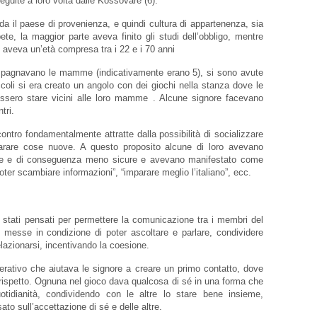
seguite a loro volta dalle Kossovare (6).
da il paese di provenienza, e quindi cultura di appartenenza, sia
bete, la maggior parte aveva finito gli studi dell’obbligo, mentre
 aveva un’età compresa tra i 22 e i 70 anni
pagnavano le mamme (indicativamente erano 5), si sono avute
coli si era creato un angolo con dei giochi nella stanza dove le
ssero stare vicini alle loro mamme . Alcune signore facevano
tri.
ontro fondamentalmente attratte dalla possibilità di socializzare
arare cose nuove. A questo proposito alcune di loro avevano
i sole e di conseguenza meno sicure e avevano manifestato come
“poter scambiare informazioni”, “imparare meglio l’italiano”, ecc.
no stati pensati per permettere la comunicazione tra i membri del
e messe in condizione di poter ascoltare e parlare, condividere
lazionarsi, incentivando la coesione.
erativo che aiutava le signore a creare un primo contatto, dove
 e rispetto. Ognuna nel gioco dava qualcosa di sé in una forma che
uotidianità, condividendo con le altre lo stare bene insieme,
o sull’accettazione di sé e delle altre.