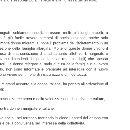
ma allo stesso tempo al rispetto e alla richezza del diverso.
igrate solitamente risultano essere molto più lunghi rispetto a
o è più facile trovare percorsi di socializzazione, anche solo
 molte donne migranti si pone il problema del riadattamento in un
tezione della famiglia allargata. Molte di queste donne vivono il
ausa di una condizione di sradicamento affettivo. Emarginate e
ovano dipendenti dai propri familiari (marito e figli) che spesso
ori. Le donne relegate al ruolo di cura della famiglia e al lavoro
o, non sono informate e preparate ad interagire con il nuovo
ono vivere sentimenti di insicurezza e di incertezza.
e migranti accanto alle donne italiane, ha portato all’attivazione di
di:
noscenza reciproca e dalla valorizzazione delle diverse culture
;
ogo tra donne immigrate e italiane;
ve sociali nel territorio mettendo in gioco i saperi del gruppo con
e e della convivenza nell’interesse della collettività.