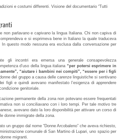
radizioni e costumi differenti. Visione del documentario “Tutti
 non parlavano e capivano la lingua Italiana. Chi non capiva di
 comprendeva e si esprimeva bene in Italiano la quale traduceva
ro. In questo modo nessuna era esclusa dalla conversazione per
te gli incontri era emersa una generale consapevolezza
ompetenza d’uso della lingua italiana
“per potersi esprimere in
ente”, “aiutare i bambini nei compiti”, “essere per i figli
e donne del gruppo a causa delle carenze linguistiche si sentivano
dei figli e quindi avevano manifestato l’esigenza di apprendere
 condizione genitoriale.
ducazione permanente della zona non potevano essere frequentati
rmativa non si conciliavano con i loro tempi. Per tale motivo tre
banese, avevano dato la loro disponibilità per attivare un corso di
alle donne immigrate della zona.
 nato un gruppo dal nome “Donne Arcobaleno” che aveva richiesto,
mministrazione comunale di San Martino di Lupari, uno spazio per
 donne migranti.