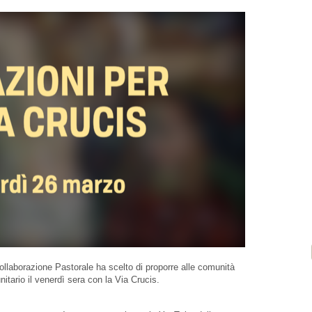
ollaborazione Pastorale ha scelto di proporre alle comunità
tario il venerdì sera con la Via Crucis.